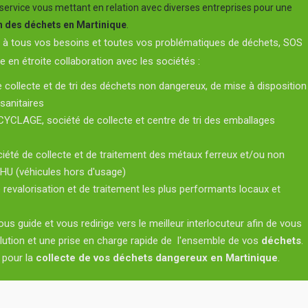
service vous mettant en relation avec diverses entreprises pour une
n des déchets en Martinique
.
e à tous vos besoins et toutes vos problématiques de déchets, SOS
e en étroite collaboration avec les sociétés :
 collecte et de tri des déchets non dangereux, de mise à disposition
sanitaires
CLAGE, société de collecte et centre de tri des emballages
été de collecte et de traitement des métaux ferreux et/ou non
VHU (véhicules hors d'usage)
e revalorisation et de traitement les plus performants locaux et
 guide et vous redirige vers le meilleur interlocuteur afin de vous
ution et une prise en charge rapide de l'ensemble de vos
déchets
.
 pour la
collecte de vos déchets dangereux en Martinique
.