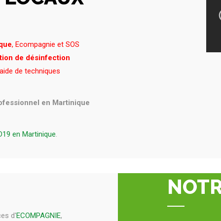
ique
, Ecompagnie et SOS
tion de désinfection
'aide de techniques
rofessionnel en Martinique
D19 en Martinique
.
NOT
nces
d'
ECOMPAGNIE
,