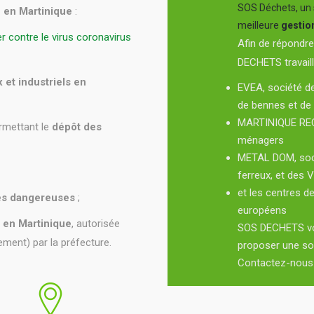
SOS Déchets, un 
e en Martinique
:
meilleure
gestio
r contre le virus coronavirus
Afin de répondr
DECHETS travaill
et industriels en
EVEA, société de
de bennes et de 
MARTINIQUE RECY
rmettant le
dépôt des
ménagers
METAL DOM, soci
ferreux, et des 
et les centres d
res dangereuses
;
européens
 en Martinique
, autorisée
SOS DECHETS vous
ement) par la préfecture.
proposer une sol
Contactez-nous