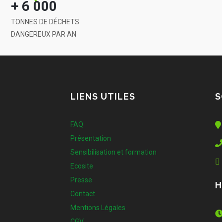
+ 6 000
TONNES DE DÉCHETS
DANGEREUX PAR AN
LIENS UTILES
S
FAQ
Présentation
Sensibilisation et formation
Ecosite
Presse
H
Contact
Mentions Légales
CGV