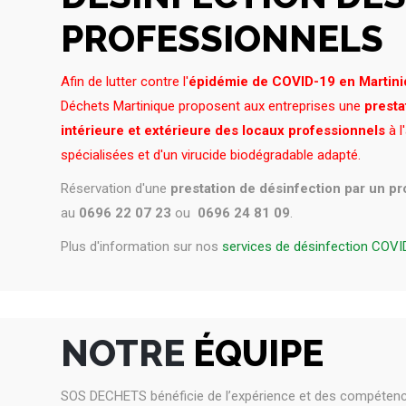
PROFESSIONNELS
Afin de lutter contre l'
épidémie de COVID-19 en Martin
Déchets Martinique proposent aux entreprises une
presta
intérieure et extérieure des locaux professionnels
à l
spécialisées et d'un virucide biodégradable adapté.
Réservation d'une
prestation de désinfection par un p
au
0696 22 07 23
ou
0696 24 81 09
.
Plus d'information sur nos
services de désinfection COVI
NOTRE
ÉQUIPE
SOS DECHETS bénéficie de l’expérience et des compéte